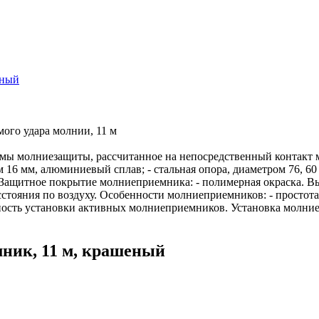
еный
ого удара молнии, 11 м
емы молниезащиты, рассчитанное на непосредственный контакт 
16 мм, алюминиевый сплав; - стальная опора, диаметром 76, 60
Защитное покрытие молниеприемника: - полимерная окраска. Выб
сстояния по воздуху. Особенности молниеприемников: - простота
жность установки активных молниеприемников. Установка молни
ник, 11 м, крашеный