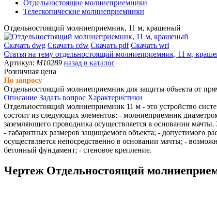
Отдельностоящие молниеприемники
Телескопические молниеприемники
Отдельностоящий молниеприемник, 11 м, крашеный
Скачать dwg
Скачать cdw
Скачать pdf
Скачать wrl
Статья на тему
отдельностоящий молниеприемник, 11 м, краш
Артикул:
M10289
назад в каталог
Розничная цена
По запросу
Отдельностоящий молниеприемник для защиты объекта от прям
Описание
Задать вопрос
Характеристики
Отдельностоящий молниеприемник 11 м - это устройство сист
состоит из следующих элементов: - молниеприемник диаметром 
заземляющего проводника осуществляется в основании мачты. 
- габаритных размеров защищаемого объекта; - допустимого ра
осуществляется непосредственно в основании мачты; - возмо
бетонный фундамент; - стеновое крепление.
Чертеж Отдельностоящий молниеприем