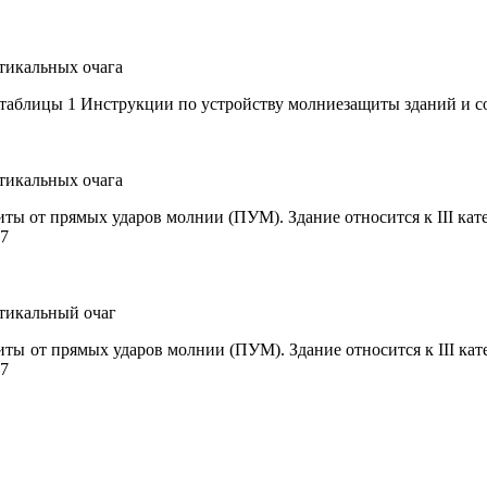
ртикальных очага
 таблицы 1 Инструкции по устройству молниезащиты зданий и с
ртикальных очага
иты от прямых ударов молнии (ПУМ). Здание относится к
III
кате
87
ртикальный очаг
иты от прямых ударов молнии (ПУМ). Здание относится к
III
кат
87