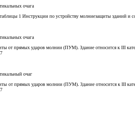
ртикальных очага
 таблицы 1 Инструкции по устройству молниезащиты зданий и с
ртикальных очага
иты от прямых ударов молнии (ПУМ). Здание относится к
III
кате
87
ртикальный очаг
иты от прямых ударов молнии (ПУМ). Здание относится к
III
кат
87