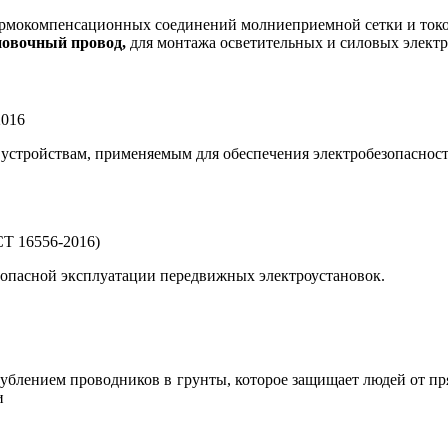
рмокомпенсационных соединений молниеприемной сетки и токо
новочный провод,
для монтажа осветительных и силовых элект
2016
 устройствам, применяемым для обеспечения электробезопаснос
Т 16556-2016)
зопасной эксплуатации передвижных электроустановок.
глублением проводников в грунты, которое защищает людей от п
и