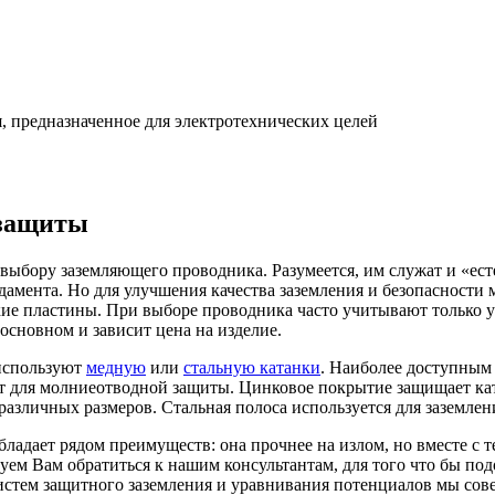
, предназначенное для электротехнических целей
езащиты
выбору заземляющего проводника. Разумеется, им служат и «ес
мента. Но для улучшения качества заземления и безопасности 
е пластины. При выборе проводника часто учитывают только ус
основном и зависит цена на изделие.
 используют
медную
или
стальную катанки
. Наиболее доступным 
т для молниеотводной защиты. Цинковое покрытие защищает ка
различных размеров. Стальная полоса используется для заземлен
бладает рядом преимуществ: она прочнее на излом, но вместе с 
дуем Вам обратиться к нашим консультантам, для того что бы по
систем защитного заземления и уравнивания потенциалов мы со