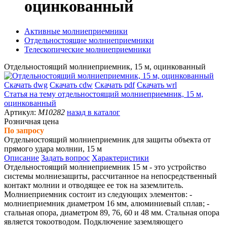
оцинкованный
Активные молниеприемники
Отдельностоящие молниеприемники
Телескопические молниеприемники
Отдельностоящий молниеприемник, 15 м, оцинкованный
Скачать dwg
Скачать cdw
Скачать pdf
Скачать wrl
Статья на тему
отдельностоящий молниеприемник, 15 м,
оцинкованный
Артикул:
M10282
назад в каталог
Розничная цена
По запросу
Отдельностоящий молниеприемник для защиты объекта от
прямого удара молнии, 15 м
Описание
Задать вопрос
Характеристики
Отдельностоящий молниеприемник 15 м - это устройство
системы молниезащиты, рассчитанное на непосредственный
контакт молнии и отводящее ее ток на заземлитель.
Молниеприемник состоит из следующих элементов: -
молниеприемник диаметром 16 мм, алюминиевый сплав; -
стальная опора, диаметром 89, 76, 60 и 48 мм. Стальная опора
является токоотводом. Подключение заземляющего