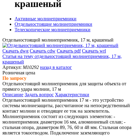
крашеный
Активные молниеприемники
Отдельностоящие молниеприемники
Телескопические молниеприемники
Отдельностоящий молниеприемник, 17 м, крашеный
Скачать dwg
Скачать cdw
Скачать pdf
Скачать wrl
Статья на тему
отдельностоящий молниеприемник, 17 м,
крашеный
Артикул:
M10292
назад в каталог
Розничная цена
По запросу
Отдельностоящий молниеприемник для защиты объекта от
прямого удара молнии, 17 м
Описание
Задать вопрос
Характеристики
Отдельностоящий молниеприемник 17 м - это устройство
системы молниезащиты, рассчитанное на непосредственный
контакт молнии и отводящее ее ток на заземлитель.
Молниеприемник состоит из следующих элементов: -
молниеприемник диаметром 16 мм, алюминиевый сплав; -
стальная опора, диаметром 89, 76, 60 и 48 мм. Стальная опора
является токоотводом. Подключение заземляющего