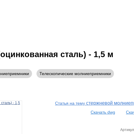
тировщику
Статьи
Контакты
Оплата
Доставка
цинкованная сталь) - 1,5 м
лниеприемники
Телескопические молниеприемники
стержневой молниепр
Статья на тему
Скачать dwg
Ска
Артикул