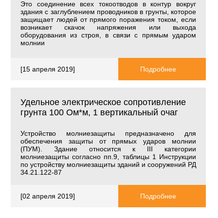
Это соединение всех токоотводов в контур вокруг
здания с заглублением проводников в грунты, которое
защищает людей от прямого поражения током, если
возникает скачок напряжения или выхода
оборудования из строя, в связи с прямым ударом
молнии
[15 апреля 2019]
Подробнее
Удельное электрическое сопротивление
грунта 100 Ом*м, 1 вертикальный очаг
Устройство молниезащиты предназначено для
обеспечения защиты от прямых ударов молнии
(ПУМ). Здание относится к
III
категории
молниезащиты согласно пп.9, таблицы 1 Инструкции
по устройству молниезащиты зданий и сооружений РД
34.21.122-87
[02 апреля 2019]
Подробнее