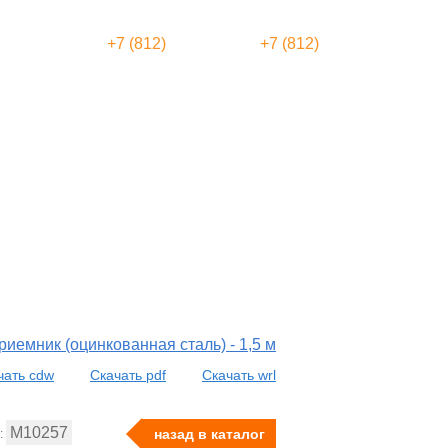
+7 (812)
775-00-33
+7 (812)
412-13-98
иемник (оцинкованная сталь) - 1,5 м
чать cdw
Скачать pdf
Скачать wrl
M10257
назад в каталог
: