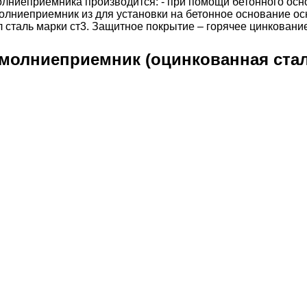
олниеприемника производится: - при помощи бетонного осн
олниеприемник из для установки на бетонное основание ос
сталь марки ст3. Защитное покрытие – горячее цинкование
молниеприемник (оцинкованная сталь