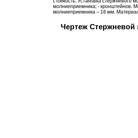
стойкость. Установка стержневого м
молниеприемника; - кронштейнов. М
молниеприемника – 16 мм. Материал 
Чертеж Стержневой 