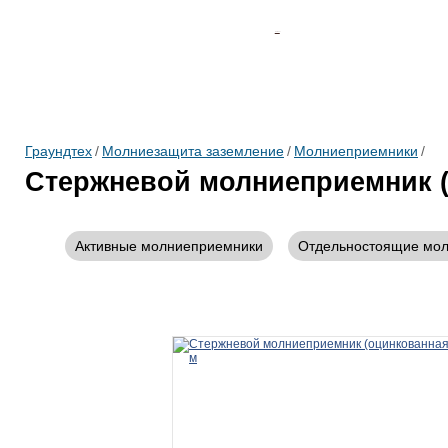
Каталог
О Нас
Проек
Граундтех
/
Молниезащита заземление
/
Молниеприемники
/
Стержневой молниеприемник (о
Активные молниеприемники
Отдельностоящие мо