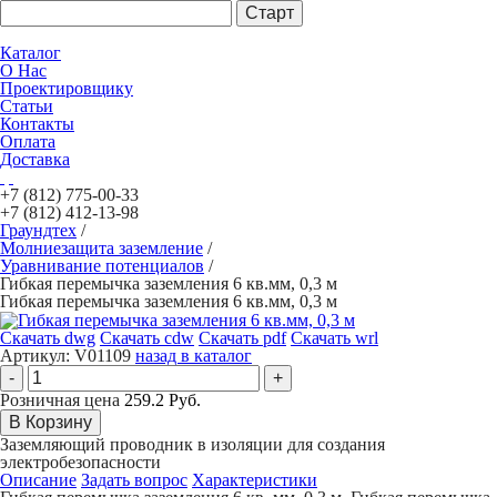
Каталог
О Нас
Проектировщику
Статьи
Контакты
Оплата
Доставка
+7 (812)
775-00-33
+7 (812)
412-13-98
Граундтех
/
Молниезащита заземление
/
Уравнивание потенциалов
/
Гибкая перемычка заземления 6 кв.мм, 0,3 м
Гибкая перемычка заземления 6 кв.мм, 0,3 м
Скачать dwg
Скачать cdw
Скачать pdf
Скачать wrl
Артикул:
V01109
назад в каталог
Розничная цена
259.2 Руб.
Заземляющий проводник в изоляции для создания
электробезопасности
Описание
Задать вопрос
Характеристики