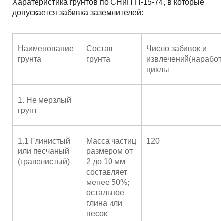
Харатеристика грунтов по СНиП П-15-74, в которые
допускается забивка заземлителей:
Наименование
Состав
Число забивок и
грунта
грунта
извлечений(наработ
циклы
1. Не мерзлый
грунт
1.1 Глинистый
Масса частиц
120
или песчаный
размером от
(гравелистый)
2 до 10 мм
составляет
менее 50%;
остальное
глина или
песок