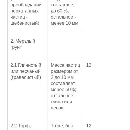
преобладании
составляет
неокатанных
до 60 %,
частиц -
остальное -
щебенистый)
менее 10 мм
2. Мерзлый
грунт
2.1 Глинистый
Масса частиц
12
или песчаный
размером от
(гравелистый)
2 до 10 мм
составляет
менее 50%;
отсальное -
глина или
песок
2.2 Торф,
То же, без
12