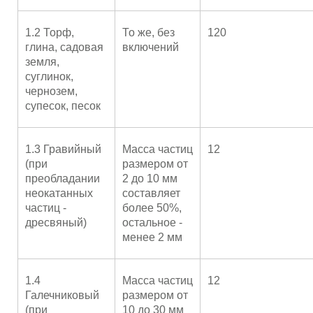
1.2 Торф,
То же, без
120
глина, садовая
включений
земля,
суглинок,
чернозем,
супесок, песок
1.3 Гравийный
Масса частиц
12
(при
размером от
преобладании
2 до 10 мм
неокатанных
составляет
частиц -
более 50%,
дресвяный)
остальное -
менее 2 мм
1.4
Масса частиц
12
Галечниковый
размером от
(при
10 до 30 мм