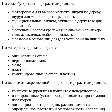
По способу крепления держатели делятся:
с отверстием для выбора крепежа (шуруп по дереву,
шуруп для металлочерепицы, и т.п.);
функциональные (загибы, зажимы на держателе для
фиксации);
с готовым набором крепежа (шпилька-анкер, анкер-
гильза, заклепка, дюбель-шпилька);
с резьбой в основании для (для установки на шпильку).
По материалу держатели делятся:
оцинкованная сталь;
нержавеющая сталь;
медь;
пластик;
комбинированные (металл+пластик).
По высоте от закрепленной поверхности держатели делятся:
контактные (крепятся в контакте с поверхностью);
изолированные (установка производится при помощи
изоляторов);
дистанционные (проводник располагается на
определенном расстоянии от поверхности крепления).