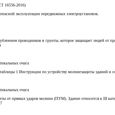
Т 16556-2016)
зопасной эксплуатации передвижных электроустановок.
глублением проводников в грунты, которое защищает людей от п
и
ртикальных очага
 таблицы 1 Инструкции по устройству молниезащиты зданий и с
ртикальных очага
иты от прямых ударов молнии (ПУМ). Здание относится к
III
кате
87