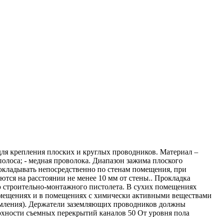
для крепления плоских и круглых проводников. Материал –
 полоса; - медная проволока. Диапазон зажима плоского
окладывать непосредственно по стенам помещения, при
ются на расстоянии не менее 10 мм от стены.. Прокладка
 строительно-монтажного пистолета. В сухих помещениях
омещениях и в помещениях с химически активными веществами
земления). Держатели заземляющих проводников должны
ерхности съемных перекрытий каналов 50 От уровня пола