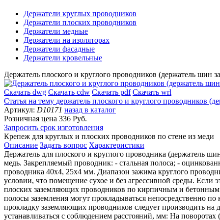
Держатели круглых проводников
Держатели плоских проводников
Держатели медные
Держатели на изоляторах
Держатели фасадные
Держатели кровельные
Держатель плоского и круглого проводников (держатель шин за
Скачать dwg
Скачать cdw
Скачать pdf
Скачать wrl
Статья на тему
держатель плоского и круглого проводников (де
Артикул:
D10171
назад в каталог
Розничная цена
336 Руб.
Запросить срок изготовления
Крепеж для круглых и плоских проводников по стене из меди
Описание
Задать вопрос
Характеристики
Держатель для плоского и круглого проводника (держатель шин
медь. Закрепляемый проводник: - стальная полоса; - оцинкованн
проводника 40х4, 25х4 мм. Диапазон зажима круглого проводн
условии, что помещение сухое и без агрессивной среды. Если 
плоских заземляющих проводников по кирпичным и бетонным 
полосы заземления могут прокладываться непосредственно п
прокладку заземляющих проводников следует производить на 
устанавливаться с соблюдением расстояний, мм: На поворотах