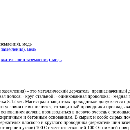
земления), медь
ржатель шин заземления), медь
 заземления) – это металлический держатель, предназначенный 
ая полоса; - круг стальной; - оцинкованная проволока; - медная
ика 8-12 мм. Магистрали защитных проводников допускается пр
эти условия не выполнятся, то защитный проводники прокладыва
основаниям должна производиться в первую очередь с помощью
о кирпичным и бетонным основаниям. В сырых и особо сырых п
держателях плоского и круглого проводника (держатель шин за
 (от вершин углов) 100 От мест ответвлений 100 От нижней пов