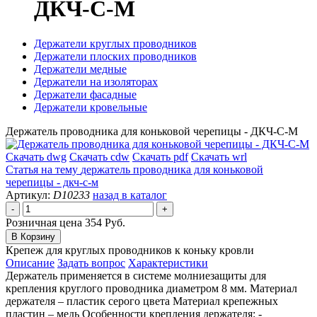
ДКЧ-С-М
Держатели круглых проводников
Держатели плоских проводников
Держатели медные
Держатели на изоляторах
Держатели фасадные
Держатели кровельные
Держатель проводника для коньковой черепицы - ДКЧ-С-М
Скачать dwg
Скачать cdw
Скачать pdf
Скачать wrl
Статья на тему
держатель проводника для коньковой
черепицы - дкч-с-м
Артикул:
D10233
назад в каталог
Розничная цена
354 Руб.
Крепеж для круглых проводников к коньку кровли
Описание
Задать вопрос
Характеристики
Держатель применяется в системе молниезащиты для
крепления круглого проводника диаметром 8 мм. Материал
держателя – пластик серого цвета Материал крепежных
пластин – медь Особенности крепления держателя: -