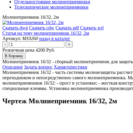
Отдельностоящие молниеприемники
Телескопические молниеприемники
Молниеприемник 16/32, 2м
Скачать dwg
Скачать cdw
Скачать pdf
Скачать wrl
Статья на тему
молниеприемник 16/32, 2м
Артикул:
M10260
назад в каталог
Розничная цена
4200 Руб.
Молниеприемник 16/32 - сборный молниеприемник для защиты 
Описание
Задать вопрос
Характеристики
Молниеприемник 16/32 - часть системы молниезащиты рассчита
переходником и непосредственно самого молниеприемника. М
молниеприемников 16/32: - прост в установке; - жесткая конст
специальные клеммы. Установка молниеприемника производится
Чертеж Молниеприемник 16/32, 2м