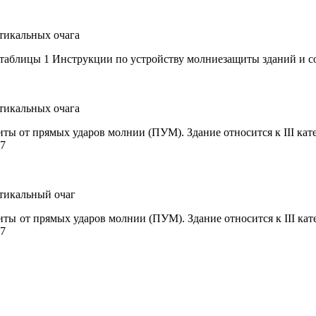
ртикальных очага
 таблицы 1 Инструкции по устройству молниезащиты зданий и с
ртикальных очага
иты от прямых ударов молнии (ПУМ). Здание относится к
III
кате
87
ртикальный очаг
иты от прямых ударов молнии (ПУМ). Здание относится к
III
кат
87