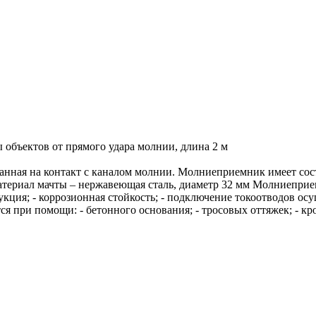
объектов от прямого удара молнии, длина 2 м
нная на контакт с каналом молнии. Молниеприемник имеет сост
атериал мачты – нержавеющая сталь, диаметр 32 мм Молниепри
рукция; - коррозионная стойкость; - подключение токоотводов о
 при помощи: - бетонного основания; - тросовых оттяжек; - кр