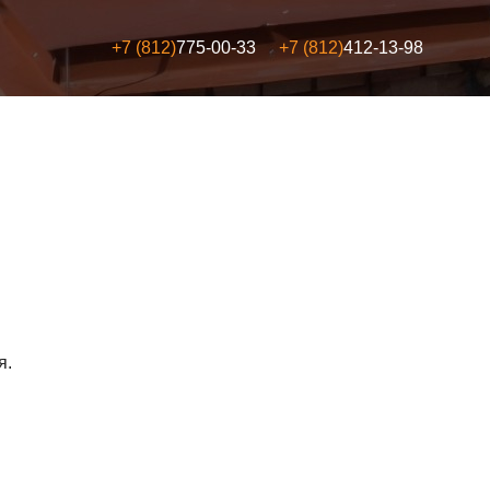
+7 (812)
775-00-33
+7 (812)
412-13-98
я.