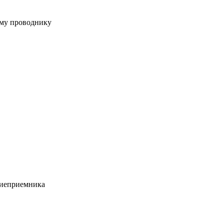
ому проводнику
ниеприемника