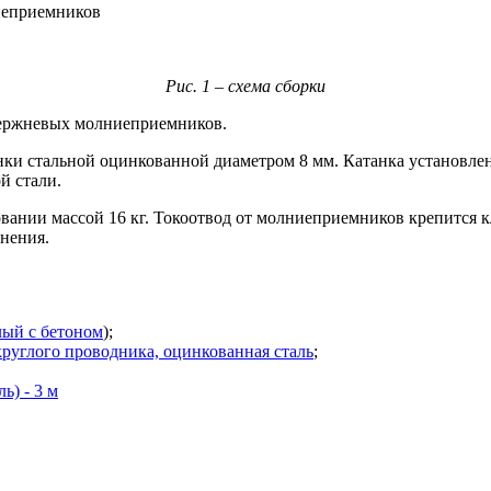
иеприемников
Рис. 1 – схема сборки
тержневых молниеприемников.
ки стальной оцинкованной диаметром 8 мм. Катанка установлен
й стали.
ании массой 16 кг. Токоотвод от молниеприемников крепится 
нения.
лый с бетоном
);
руглого проводника, оцинкованная сталь
;
) - 3 м