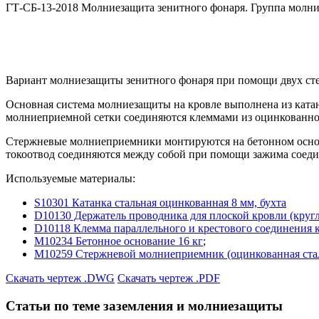
ГТ-СБ-13-2018 Молниезащита зенитного фонаря. Группа молн
Вариант молниезащиты зенитного фонаря при помощи двух с
Основная система молниезащиты на кровле выполнена из катан
молниеприемной сетки соединяются клеммами из оцинкованно
Стержневые молниеприемники монтируются на бетонном основ
токоотвод соединяются между собой при помощи зажима соеди
Используемые материалы:
S10301 Катанка стальная оцинкованная 8 мм, бухта
D10130 Держатель проводника для плоской кровли (круг
D10118 Клемма параллельного и крестового соединения к
M10234 Бетонное основание 16 кг
;
M10259 Стержневой молниеприемник (оцинкованная сталь
Скачать чертеж .DWG
Скачать чертеж .PDF
Статьи по теме заземления и молниезащиты