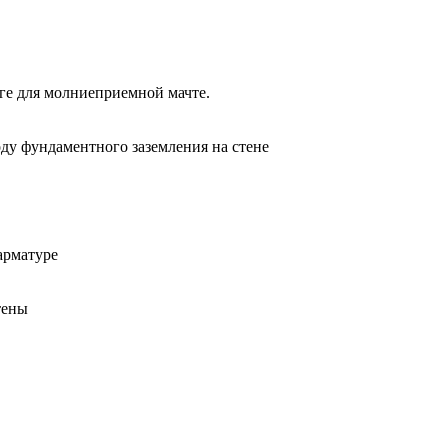
е для молниеприемной мачте.
у фундаментного заземления на стене
арматуре
тены