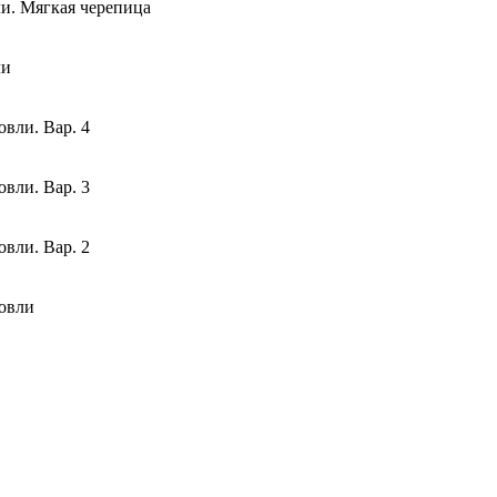
и. Мягкая черепица
ли
овли. Вар. 4
овли. Вар. 3
овли. Вар. 2
ровли