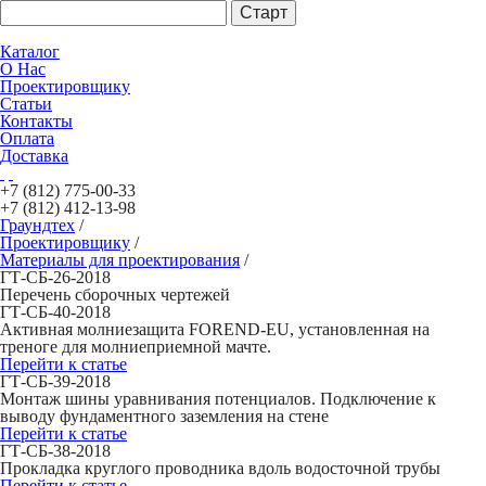
Каталог
О Нас
Проектировщику
Статьи
Контакты
Оплата
Доставка
+7 (812)
775-00-33
+7 (812)
412-13-98
Граундтех
/
Проектировщику
/
Материалы для проектирования
/
ГТ-СБ-26-2018
Перечень сборочных чертежей
ГТ-СБ-40-2018
Активная молниезащита FOREND-EU, установленная на
треноге для молниеприемной мачте.
Перейти к статье
ГТ-СБ-39-2018
Монтаж шины уравнивания потенциалов. Подключение к
выводу фундаментного заземления на стене
Перейти к статье
ГТ-СБ-38-2018
Прокладка круглого проводника вдоль водосточной трубы
Перейти к статье