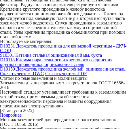
фиксатор. Радиус пластин держателя регулируется винтами.
Крепление круглого проводника к желобу водостока
осуществляется при помощи желобного держателя. Токоотвод
фиксируется под клеммную пластину, а вторая изогнутая часть
зажимает желоб водостока. Спуск проводника к заземлителю
отводится через соединительную клемму из оцинкованной
стали. Узлы крепления проводника объединяются при помощи
стальной клеммы.
Используемые материалы:
D10231 Держатель проводника для коньковой черепицы - ДКЧ-
С-ОЦ
;
S10301 Катанка стальная оцинкованная 8 мм, бухта
D10118 Клемма параллельного и крестового соединения
круглого проводника, оцинкованная сталь
D10159 Держатель проводника желобный, оцинкованная сталь
.
Скачать чертеж .DWG
Скачать чертеж .PDF
Статьи по теме заземления и молниезащиты
Заземлители для передвижных электроустановок ГОСТ 16556-
2016
Настоящий стандарт устанавливает требования к заземляющим
устройствам, применяемым для обеспечения
электробезопасности персонала и защиты оборудования
передвижных электроустановок.
[31 августа 2025]
Подробнее
Монтаж заземлителей для передвижных электроустановок
(ГОСТ 16556-2016)
Монтаж заземлителей является важным этапом обеспечения