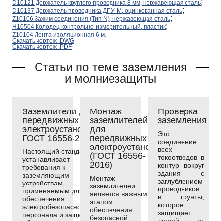
;
D10121 Держатель круглого проводника 8 мм, нержавеющая сталь
;
D10137 Держатель проводника ДПУ-М, оцинкованная сталь
;
Z10106 Зажим соединения (Тип N), нержавеющая сталь
;
H10504 Колодец контрольно-измерительный, пластик
.
Z10104 Лента изоляционная 6 м
Скачать чертеж .DWG
Скачать чертеж .PDF
Статьи по теме заземления
и молниезащиты
Заземлители для
Монтаж
Проверка
передвижных
заземлителей
заземления
электроустановок
для
Это
ГОСТ 16556-2016
передвижных
соединение
электроустановок
всех
Настоящий стандарт
(ГОСТ 16556-
токоотводов в
устанавливает
2016)
контур вокруг
требования к
здания с
заземляющим
Монтаж
заглублением
устройствам,
заземлителей
проводников
применяемым для
является важным
в грунты,
обеспечения
этапом
которое
электробезопасности
обеспечения
защищает
персонала и защиты
безопасной
людей от