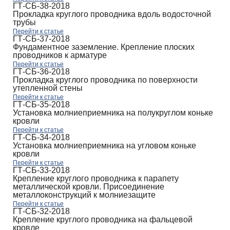
ГТ-СБ-38-2018
Прокладка круглого проводника вдоль водосточной
трубы
Перейти к статье
ГТ-СБ-37-2018
Фундаментное заземление. Крепление плоских
проводников к арматуре
Перейти к статье
ГТ-СБ-36-2018
Прокладка круглого проводника по поверхности
утепленной стены
Перейти к статье
ГТ-СБ-35-2018
Установка молниеприемника на полукруглом коньке
кровли
Перейти к статье
ГТ-СБ-34-2018
Установка молниеприемника на угловом коньке
кровли
Перейти к статье
ГТ-СБ-33-2018
Крепление круглого проводника к парапету
металлической кровли. Присоединение
металлоконструкций к молниезащите
Перейти к статье
ГТ-СБ-32-2018
Крепление круглого проводника на фальцевой
кровле