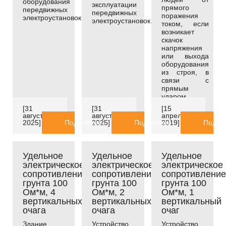
оборудования
эксплуатации
прямого
передвижных
передвижных
поражения
электроустановок.
электроустановок.
током, если
возникает
скачок
напряжения
или выхода
оборудования
из строя, в
связи с
прямым
ударом
молнии
[31
[31
[15
августа
августа
апреля
2025]
Подробнее
2025]
Подробнее
2019]
Подро
Удельное
Удельное
Удельное
электрическое
электрическое
электрическое
сопротивление
сопротивление
сопротивление
грунта 100
грунта 100
грунта 100
Ом*м, 4
Ом*м, 2
Ом*м, 1
вертикальных
вертикальных
вертикальный
очага
очага
очаг
Здание
Устройство
Устройство