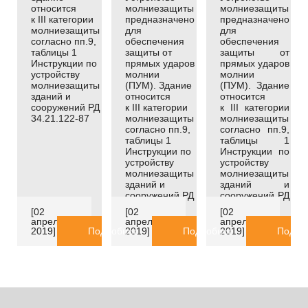
относится
молниезащиты
молниезащиты
к
III
категории
предназначено
предназначено
молниезащиты
для
для
согласно пп.9,
обеспечения
обеспечения
таблицы 1
защиты от
защиты от
Инструкции по
прямых ударов
прямых ударов
устройству
молнии
молнии
молниезащиты
(ПУМ). Здание
(ПУМ). Здание
зданий и
относится
относится
сооружений РД
к
III
категории
к
III
категории
34.21.122-87
молниезащиты
молниезащиты
согласно пп.9,
согласно пп.9,
таблицы 1
таблицы 1
Инструкции по
Инструкции по
устройству
устройству
молниезащиты
молниезащиты
зданий и
зданий и
сооружений РД
сооружений РД
34.21.122-87
34.21.122-87
[02
[02
[02
апреля
апреля
апреля
2019]
Подробнее
2019]
Подробнее
2019]
Подро