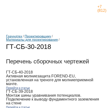
+7
овщику
Статьи
Контакты
Оплата
Доставка
(812)
Граундтех
/
Проектировщику
/
Материалы для проектирования
/
ГТ-СБ-30-2018
Перечень сборочных чертежей
ГТ-СБ-40-2018
Активная молниезащита FOREND-EU,
установленная на треноге для молниеприемной
мачте.
Перейти к статье
ГТ-СБ-39-2018
Монтаж шины уравнивания потенциалов.
Подключение к выводу фундаментного заземления
на стене
Перейти к статье